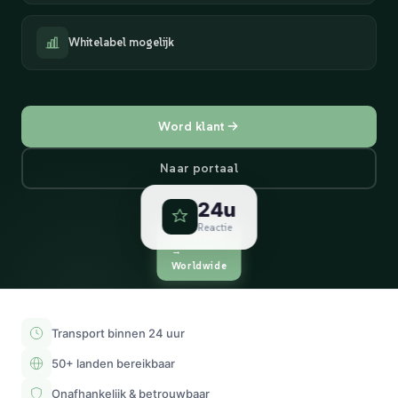
Whitelabel mogelijk
Word klant
Naar portaal
24u
Reactie
Rotterdam
→
Worldwide
Transport binnen 24 uur
50+ landen bereikbaar
Onafhankelijk & betrouwbaar