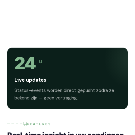
24
u
Live updates
Status-events worden direct gepusht zodra ze
bekend zijn — geen vertraging.
FEATURES