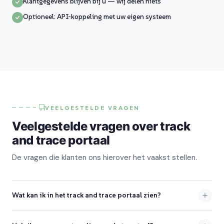
Klantgegevens blijven bij u — wij delen niets
Optioneel: API-koppeling met uw eigen systeem
VEELGESTELDE VRAGEN
Veelgestelde vragen over track
and trace portaal
De vragen die klanten ons hierover het vaakst stellen.
Wat kan ik in het track and trace portaal zien?
Per zending ziet u de live status, de geschatte aankomsttijd, alle