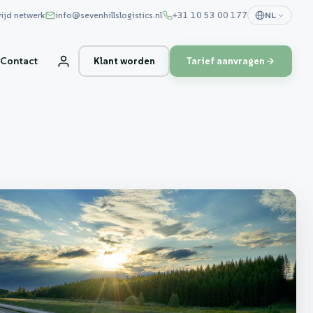
ijd netwerk
info@sevenhillslogistics.nl
+31 10 53 00 177
NL
Contact
Klant worden
Tarief aanvragen