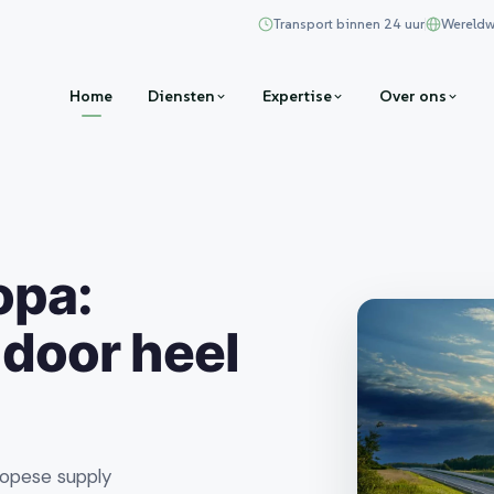
Transport binnen 24 uur
Wereldw
Home
Diensten
Expertise
Over ons
opa:
 door heel
ropese supply