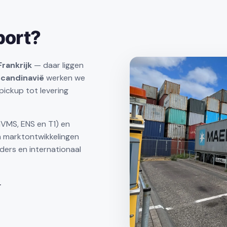
port?
Frankrijk
— daar liggen
 Scandinavië
werken we
pickup tot levering
GVMS, ENS en T1) en
en marktontwikkelingen
ders en internationaal
r