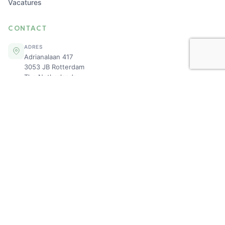
Vacatures
CONTACT
ADRES
Adrianalaan 417
3053 JB Rotterdam
The Netherlands
TELEFOON
+31 10 53 00 177
E-MAIL
info@sevenhillslogistics.nl
KVK: 77272749
Klaar om samen te werken?
Vraag vandaag
nog een tarief aan.