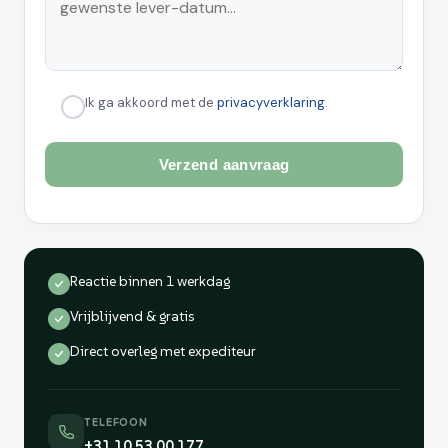
Ik ga akkoord met de
privacyverklaring
.
Reactie binnen 1 werkdag
Vrijblijvend & gratis
Direct overleg met expediteur
TELEFOON
+31 10 53 00 177